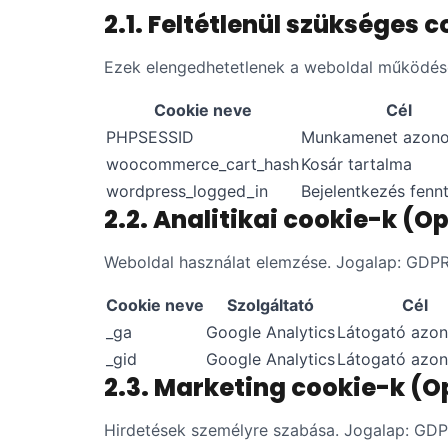
2.1. Feltétlenül szükséges 
Ezek elengedhetetlenek a weboldal működéséh
Cookie neve
Cél
PHPSESSID
Munkamenet azono
woocommerce_cart_hash
Kosár tartalma
wordpress_logged_in
Bejelentkezés fenn
2.2. Analitikai cookie-k (O
Weboldal használat elemzése. Jogalap: GDPR 6
Cookie neve
Szolgáltató
Cél
_ga
Google Analytics
Látogató azon
_gid
Google Analytics
Látogató azon
2.3. Marketing cookie-k (O
Hirdetések személyre szabása. Jogalap: GDPR 