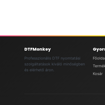
DTFMonkey
Gyors
Professzionális DTF nyomtatási
Főolda
szolgáltatások kiváló minőségben
Termé
és elérhető áron.
Kosár