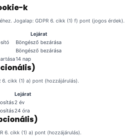
cookie-k
ez. Jogalap: GDPR 6. cikk (1) f) pont (jogos érdek).
Lejárat
sító
Böngésző bezárása
Böngésző bezárása
tartása
14 nap
pcionális)
. cikk (1) a) pont (hozzájárulás).
Lejárat
osítás
2 év
osítás
24 óra
pcionális)
6. cikk (1) a) pont (hozzájárulás).