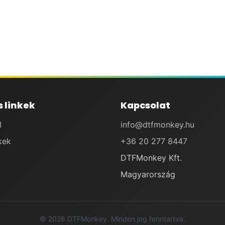
 linkek
Kapcsolat
l
info@dtfmonkey.hu
kek
+36 20 277 8447
DTFMonkey Kft.
Magyarország
© 2026 DTFMonkey. Minden jog fenntartva.