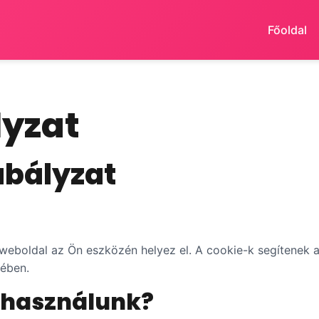
Főoldal
lyzat
abályzat
a weboldal az Ön eszközén helyez el. A cookie-k segítenek
sében.
t használunk?