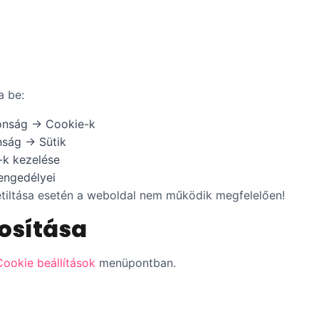
a be:
tonság → Cookie-k
nság → Sütik
k kezelése
engedélyei
etiltása esetén a weboldal nem működik megfelelően!
osítása
Cookie beállítások
menüpontban.