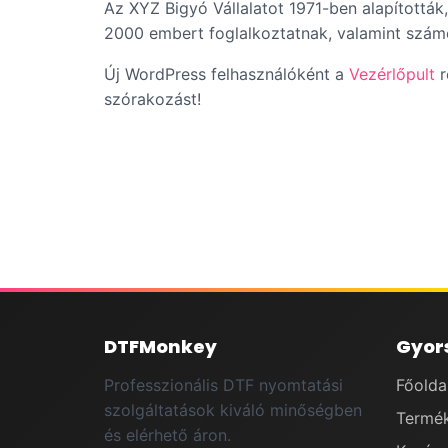
Az XYZ Bigyó Vállalatot 1971-ben alapították
2000 embert foglalkoztatnak, valamint szám
Új WordPress felhasználóként a
Vezérlőpult
r
szórakozást!
DTFMonkey
Gyors
Professzionális DTF nyomtatási
Főolda
szolgáltatások kiváló minőségben
Termé
és elérhető áron.