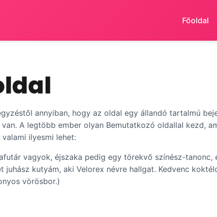
Főoldal
oldal
egyzéstől annyiban, hogy az oldal egy állandó tartalmú bej
 van. A legtöbb ember olyan Bemutatkozó oldallal kezd, am
valami ilyesmi lehet:
zafutár vagyok, éjszaka pedig egy törekvő színész-tanonc,
 juhász kutyám, aki Velorex névre hallgat. Kedvenc koktél
onyos vörösbor.)