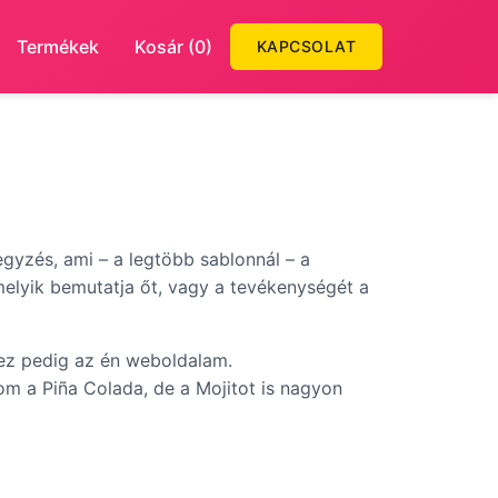
Termékek
Kosár (0)
KAPCSOLAT
egyzés, ami – a legtöbb sablonnál – a
elyik bemutatja őt, vagy a tevékenységét a
 ez pedig az én weboldalam.
om a Piña Colada, de a Mojitot is nagyon