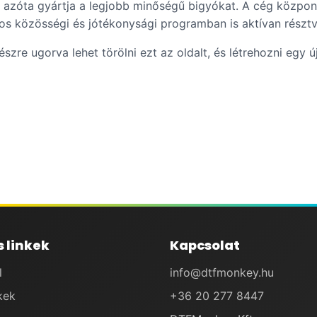
, azóta gyártja a legjobb minőségű bigyókat. A cég közpon
os közösségi és jótékonysági programban is aktívan részt
észre ugorva lehet törölni ezt az oldalt, és létrehozni egy ú
 linkek
Kapcsolat
l
info@dtfmonkey.hu
kek
+36 20 277 8447