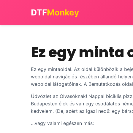
DTF
Monkey
Ez egy minta 
Ez egy mintaoldal. Az oldal különbözik a bej
weboldal navigációs részében állandó helyen
weboldal látogatóinak. A Bemutatkozás oldal 
Üdvözlet az Olvasóknak! Nappal biciklis piz
Budapesten élek és van egy csodálatos német
kedvelem. (De, azért az igazi nedű: egy bárs
…vagy valami egészen más: